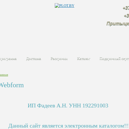
+375 (2
+375 (4
Притыцк
программа
Доставка
Рассрочки
Каталог
Подарочный серт
лавная
Webform
ИП Фадеев А.Н. УНН 192291003
Данный сайт является электронным каталогом!!