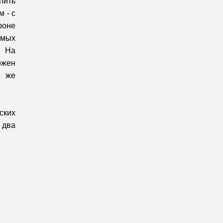
пить
 - с
роне
мых
 На
ожен
й же
ских
 два