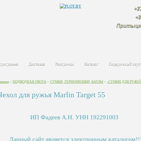
+375 (2
+375 (4
Притыцк
программа
Доставка
Рассрочки
Каталог
Подарочный серт
лавная
»
ПОДВОДНАЯ ОХОТА
»
СУМКИ, ГЕРМОМЕШКИ, БАУЛЫ
»
-СУМКИ ДЛЯ РУЖЕ
Чехол для ружья Marlin Target 55
ИП Фадеев А.Н. УНН 192291003
Данный сайт является электронным каталогом!!