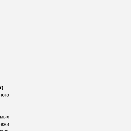
т)
-
ного
.
имых
пежи