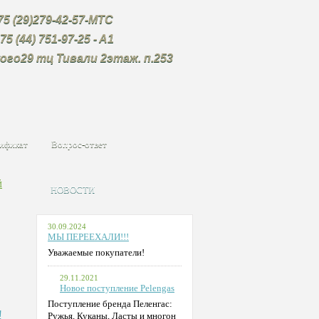
9)279-42-57-МТС
4) 751-97-25 - A1
ого29
тц Тивали 2этаж. п.253
ификат
Вопрос-ответ
Й
НОВОСТИ
30.09.2024
МЫ ПЕРЕЕХАЛИ!!!
Уважаемые покупатели!
29.11.2021
Новое поступление Pelengas
Поступление бренда Пеленгас:
!
Ружья, Куканы, Ласты и многон