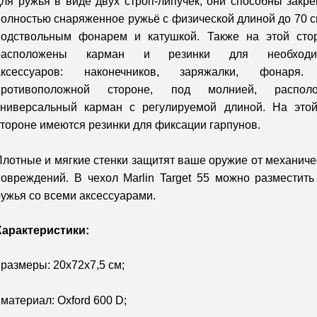
для ружья в виде двух строп-липучек, они способны закре
полностью снаряженное ружьё с физической длиной до 70 см
подствольным фонарем и катушкой. Также на этой сто
расположены карман и резинки для необходи
аксессуаров:
наконечников
,
заряжалки
, фонаря.
противоположной стороне, под молнией, распол
универсальный карман с регулируемой длиной. На это
стороне имеются резинки для фиксации гарпунов.
Плотные и мягкие стенки защитят ваше оружие от механиче
повреждений. В чехол Marlin Target 55 можно разместить
ружья со всеми аксессуарами.
Характеристики:
 размеры: 20х72х7,5 см;
 материал: Oxford 600 D;